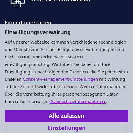
Kindertagesstätten
Einwilligungsverwaltung
Kinder und Jugend
Auf unserer Webseite kommen verschiedene Technologien
Impressum
Datenschutz
Cookie-Einstellungen
und Dienste zum Einsatz. Einige dieser Einbindungen sind
nach TDDDG und/oder nach DSG-EKD
einwilligungspflichtig. Wir bitten Sie daher um Ihre
Zentrum Bildung in Kindheit und Jugend
Einwilligung zu nachfolgenden Diensten, die Sie jederzeit in
unseren
Consent-Management-Einstellungen
mit Wirkung
der Evangelischen Kirche in Hessen und Nassau
auf die Zukunft widerrufen können. Weitere Informationen
Heinrichstraße 173
über die Verarbeitung Ihrer personenbezogenen Daten
64287 Darmstadt
finden Sie in unseren
Datenschutzinformationen
.
Tel.: 06151 6690-100
Alle zulassen
Fax: 06151 6690-123
Einstellungen
info.zb@ekhn.de